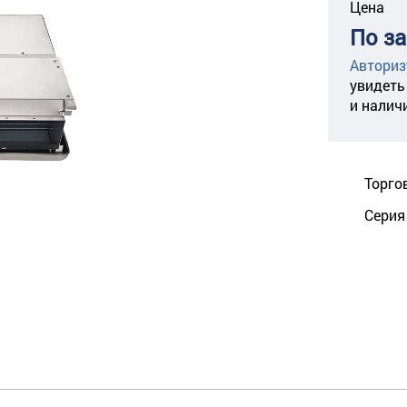
Цена
По з
Авториз
увидеть
и налич
Торго
Серия