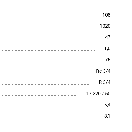
108
1020
47
1,6
75
Rc 3/4
R 3/4
1 / 220 / 50
5,4
8,1