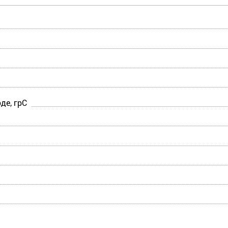
де, грС