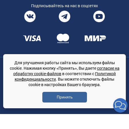
Подписывайтесь на нас в соцсетях
Для улучшения работы сайта мы используем файлы
Общество с ограниченной ответственностью «ТРЕЙДКОН», ОГРН:
cookie. Нажимая кнопку «Принять», Вы даете
согласие на
1167847364079, 197022, г. Санкт-Петербург, проспект Медиков, 7
обработку cookie-файлов
в соответствии с
Политикой
КЛИМАТПРОФ.ONLINE - оптовая продажа кондиционеров и
конфиденциальности
. Вы можете отключить файлы
климатической техники на территории РФ
cookie в настройках Вашего браузера.
© Сайт принадлежит ООО «ТРЕЙДКОН»
Принять
Политика конфиденциальности