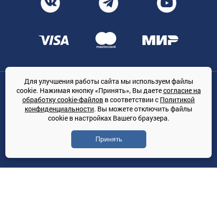
Для улучшения работы сайта мы используем файлы
Общество с ограниченной ответственностью «ТРЕЙДКОН», ОГРН:
cookie. Нажимая кнопку «Принять», Вы даете
согласие на
1167847364079, 197022, г. Санкт-Петербург, проспект Медиков, 7
обработку cookie-файлов
в соответствии с
Политикой
КЛИМАТПРОФ.ONLINE - оптовая продажа кондиционеров и
конфиденциальности
. Вы можете отключить файлы
климатической техники на территории РФ
cookie в настройках Вашего браузера.
© Сайт принадлежит ООО «ТРЕЙДКОН»
Принять
Политика конфиденциальности