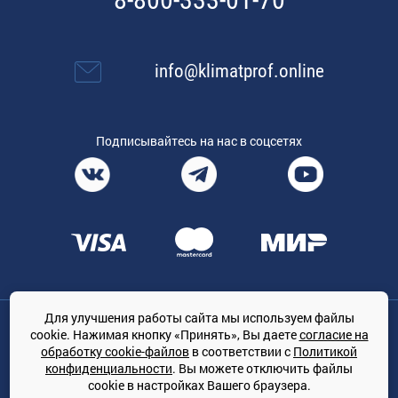
8-800-333-01-70
info@klimatprof.online
Подписывайтесь на нас в соцсетях
Для улучшения работы сайта мы используем файлы
Общество с ограниченной ответственностью «ТРЕЙДКОН», ОГРН:
cookie. Нажимая кнопку «Принять», Вы даете
согласие на
1167847364079, 197022, г. Санкт-Петербург, проспект Медиков, 7
обработку cookie-файлов
в соответствии с
Политикой
КЛИМАТПРОФ.ONLINE - оптовая продажа кондиционеров и
конфиденциальности
. Вы можете отключить файлы
климатической техники на территории РФ
cookie в настройках Вашего браузера.