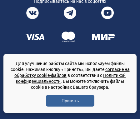
Подписывайтесь на нас в соцсетях
Для улучшения работы сайта мы используем файлы
Общество с ограниченной ответственностью «ТРЕЙДКОН», ОГРН:
cookie. Нажимая кнопку «Принять», Вы даете
согласие на
1167847364079, 197022, г. Санкт-Петербург, проспект Медиков, 7
обработку cookie-файлов
в соответствии с
Политикой
КЛИМАТПРОФ.ONLINE - оптовая продажа кондиционеров и
конфиденциальности
. Вы можете отключить файлы
климатической техники на территории РФ
cookie в настройках Вашего браузера.
© Сайт принадлежит ООО «ТРЕЙДКОН»
Принять
Политика конфиденциальности