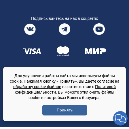
Подписывайтесь на нас в соцсетях
Для улучшения работы сайта мы используем файлы
Общество с ограниченной ответственностью «ТРЕЙДКОН», ОГРН:
cookie. Нажимая кнопку «Принять», Вы даете
согласие на
1167847364079, 197022, г. Санкт-Петербург, проспект Медиков, 7
обработку cookie-файлов
в соответствии с
Политикой
КЛИМАТПРОФ.ONLINE - оптовая продажа кондиционеров и
конфиденциальности
. Вы можете отключить файлы
климатической техники на территории РФ
cookie в настройках Вашего браузера.
© Сайт принадлежит ООО «ТРЕЙДКОН»
Принять
Политика конфиденциальности