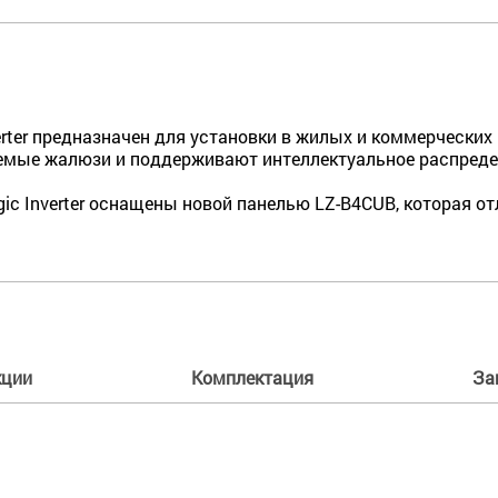
erter предназначен для установки в жилых и коммер­ческ
е­мые жалюзи и поддерживают интеллектуаль­ное распреде
gic Inverter оснащены новой панелью LZ-B4CUB, которая
кции
Комплектация
За