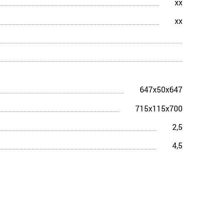
xx
xx
647x50x647
715x115x700
2,5
4,5