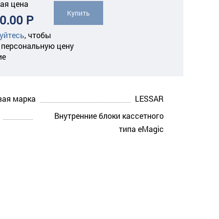
ая цена
Купить
0.00 Р
уйтесь
,
чтобы
 персональную цену
ие
вая марка
LESSAR
Внутренние блоки кассетного
типа eMagic