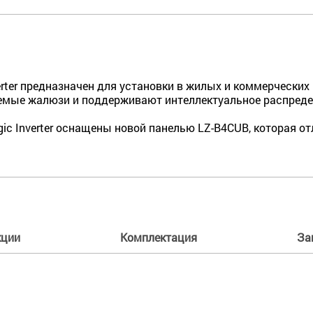
erter предназначен для установки в жилых и коммер­ческ
е­мые жалюзи и поддерживают интеллектуаль­ное распреде
gic Inverter оснащены новой панелью LZ-B4CUB, которая
кции
Комплектация
За