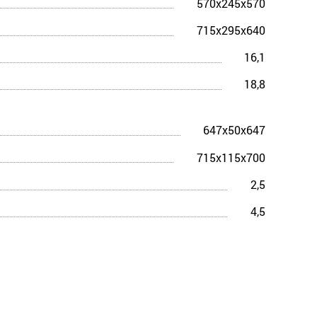
570x245x570
715x295x640
16,1
18,8
647x50x647
715x115x700
2,5
4,5