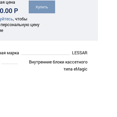
ая цена
Купить
0.00 Р
уйтесь
,
чтобы
 персональную цену
ие
вая марка
LESSAR
Внутренние блоки кассетного
типа eMagic