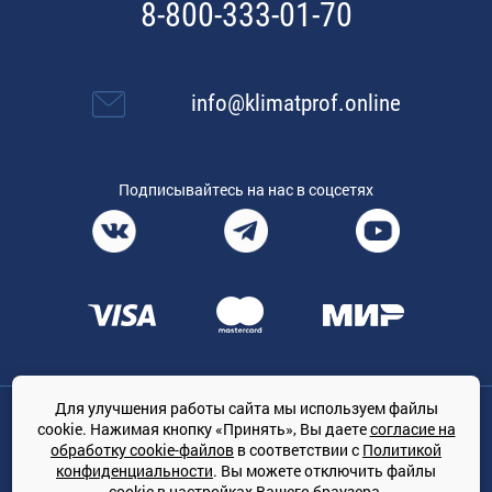
8-800-333-01-70
info@klimatprof.online
Подписывайтесь на нас в соцсетях
Для улучшения работы сайта мы используем файлы
Общество с ограниченной ответственностью «ТРЕЙДКОН», ОГРН:
cookie. Нажимая кнопку «Принять», Вы даете
согласие на
1167847364079, 197022, г. Санкт-Петербург, проспект Медиков, 7
обработку cookie-файлов
в соответствии с
Политикой
КЛИМАТПРОФ.ONLINE - оптовая продажа кондиционеров и
конфиденциальности
. Вы можете отключить файлы
климатической техники на территории РФ
cookie в настройках Вашего браузера.