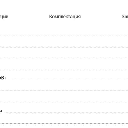
кции
Комплектация
За
кВт
м