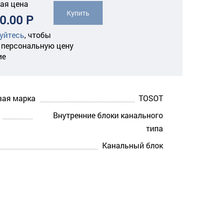
ая цена
Купить
0.00 Р
уйтесь
,
чтобы
 персональную цену
ие
вая марка
TOSOT
Внутренние блоки канального
типа
Канальный блок