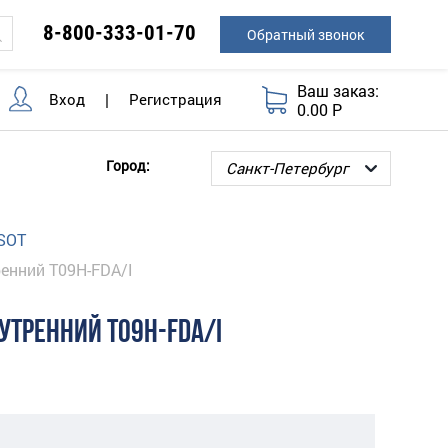
8-800-333-01-70
Обратный звонок
Ваш заказ:
Вход
|
Регистрация
0.00 Р
Город:
SOT
ренний T09H-FDA/I
УТРЕННИЙ T09H-FDA/I