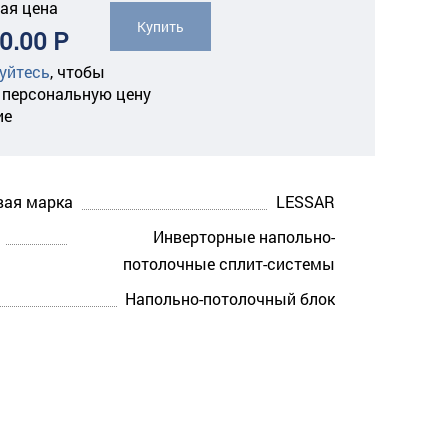
ая цена
Купить
0.00 Р
уйтесь
,
чтобы
 персональную цену
ие
вая марка
LESSAR
Инверторные напольно-
потолочные сплит-системы
Напольно-потолочный блок