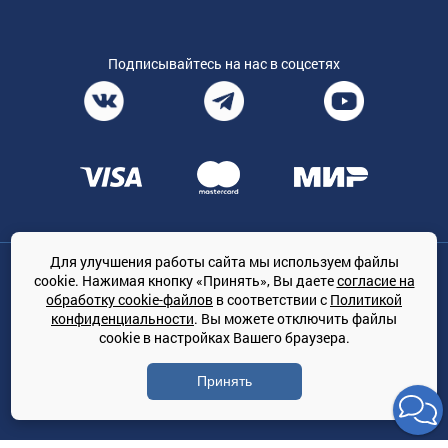
Подписывайтесь на нас в соцсетях
Для улучшения работы сайта мы используем файлы
Общество с ограниченной ответственностью «ТРЕЙДКОН», ОГРН:
cookie. Нажимая кнопку «Принять», Вы даете
согласие на
1167847364079, 197022, г. Санкт-Петербург, проспект Медиков, 7
обработку cookie-файлов
в соответствии с
Политикой
КЛИМАТПРОФ.ONLINE - оптовая продажа кондиционеров и
конфиденциальности
. Вы можете отключить файлы
климатической техники на территории РФ
cookie в настройках Вашего браузера.
© Сайт принадлежит ООО «ТРЕЙДКОН»
Принять
Политика конфиденциальности