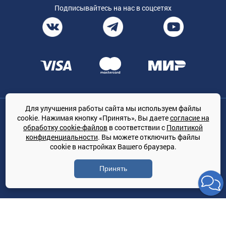
Подписывайтесь на нас в соцсетях
Для улучшения работы сайта мы используем файлы
Общество с ограниченной ответственностью «ТРЕЙДКОН», ОГРН:
cookie. Нажимая кнопку «Принять», Вы даете
согласие на
1167847364079, 197022, г. Санкт-Петербург, проспект Медиков, 7
обработку cookie-файлов
в соответствии с
Политикой
КЛИМАТПРОФ.ONLINE - оптовая продажа кондиционеров и
конфиденциальности
. Вы можете отключить файлы
климатической техники на территории РФ
cookie в настройках Вашего браузера.
© Сайт принадлежит ООО «ТРЕЙДКОН»
Принять
Политика конфиденциальности