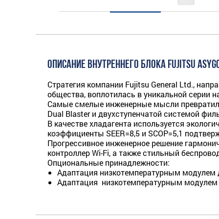
ОПИСАНИЕ ВНУТРЕННЕГО БЛОКА FUJITSU ASYG
Стратегия компании Fujitsu General Ltd., на
общества, воплотилась в уникальной серии 
Самые смелые инженерные мысли превратилис
Dual Blaster и двухступенчатой систе­мой ф
В качестве хладагента используется эколог
коэффициенты SEER=8,5 и SCOP=5,1 подтверж
Прогрессивное инженерное решение гармонич
контроллер Wi-Fi, а также стильный беспров
Опциональные принадлежности:
Адаптация низкотемпературным модулем д
Адаптация низкотемпературным модулем 