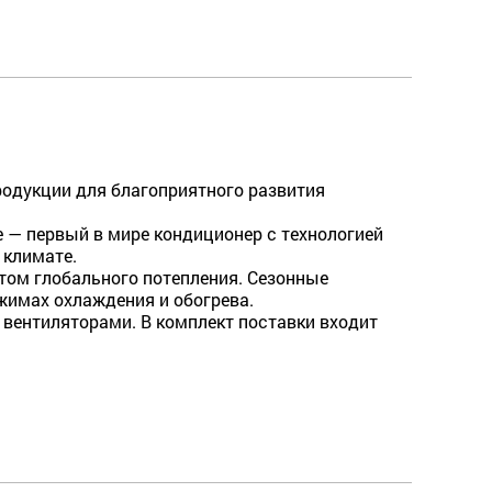
родукции для благо­приятного развития
 — первый в мире кондиционер с технологией
 климате.
ом глобального потепле­ния. Сезонные
жимах охлаждения и обогрева.
ентиляторами. В ком­плект поставки входит