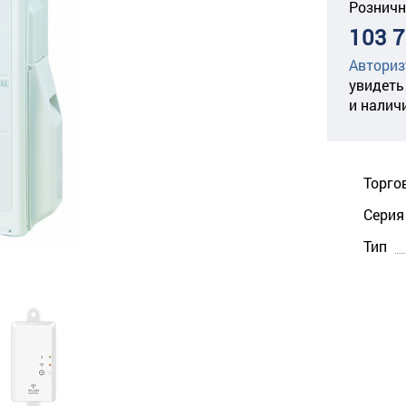
Розничн
103 7
Авториз
увидеть
и налич
Торго
Серия
Тип