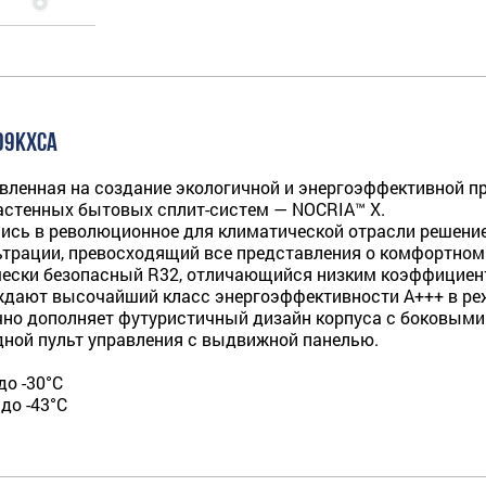
09KXCA
правленная на создание экологичной и энергоэффективной п
настенных бытовых сплит-систем — NOCRIA™ X.
ь в рево­люционное для климатической отрасли решение
ильтрации, превосходящий все представления о комфортном
ически безопасный R32, отличающийся низким коэффициент
да­ют высочайший класс энергоэффективности А+++ в ре
но дополняет футуристичный дизайн корпуса с боковыми в
одной пульт управления с выдвижной панелью.
о -30°С
до -43°С