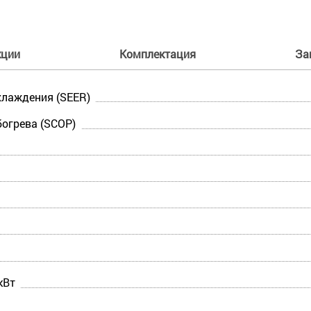
кции
Комплектация
За
лаждения (SEER)
огрева (SCOP)
кВт