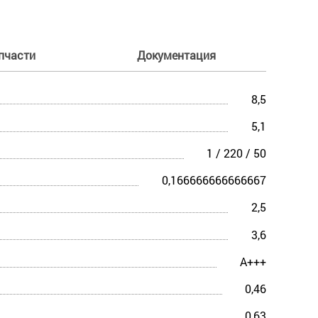
пчасти
Документация
8,5
5,1
1 / 220 / 50
0,166666666666667
2,5
3,6
A+++
0,46
0,63