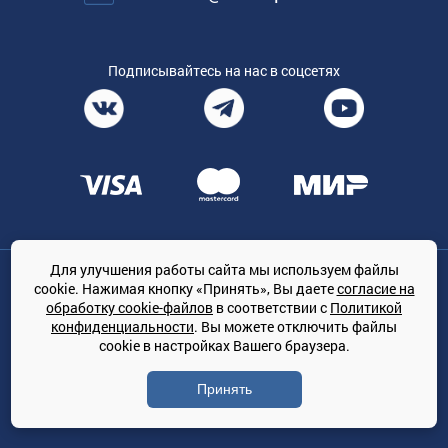
Подписывайтесь на нас в соцсетях
Для улучшения работы сайта мы используем файлы
Общество с ограниченной ответственностью «ТРЕЙДКОН», ОГРН:
cookie. Нажимая кнопку «Принять», Вы даете
согласие на
1167847364079, 197022, г. Санкт-Петербург, проспект Медиков, 7
обработку cookie-файлов
в соответствии с
Политикой
КЛИМАТПРОФ.ONLINE - оптовая продажа кондиционеров и
конфиденциальности
. Вы можете отключить файлы
климатической техники на территории РФ
cookie в настройках Вашего браузера.
© Сайт принадлежит ООО «ТРЕЙДКОН»
Принять
Политика конфиденциальности