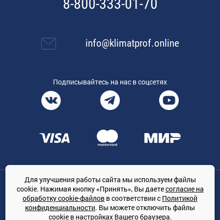
8-800-333-01-70
info@klimatprof.online
Подписывайтесь на нас в соцсетях
Для улучшения работы сайта мы используем файлы
Общество с ограниченной ответственностью «ТРЕЙДКОН», ОГРН:
cookie. Нажимая кнопку «Принять», Вы даете
согласие на
1167847364079, 197022, г. Санкт-Петербург, проспект Медиков, 7
обработку cookie-файлов
в соответствии с
Политикой
КЛИМАТПРОФ.ONLINE - оптовая продажа кондиционеров и
конфиденциальности
. Вы можете отключить файлы
климатической техники на территории РФ
cookie в настройках Вашего браузера.