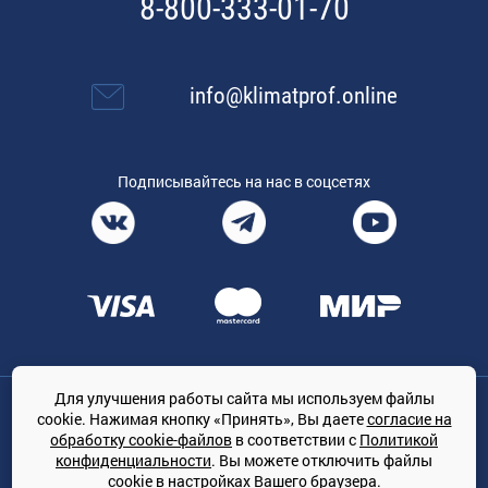
8-800-333-01-70
info@klimatprof.online
Подписывайтесь на нас в соцсетях
Для улучшения работы сайта мы используем файлы
Общество с ограниченной ответственностью «ТРЕЙДКОН», ОГРН:
cookie. Нажимая кнопку «Принять», Вы даете
согласие на
1167847364079, 197022, г. Санкт-Петербург, проспект Медиков, 7
обработку cookie-файлов
в соответствии с
Политикой
КЛИМАТПРОФ.ONLINE - оптовая продажа кондиционеров и
конфиденциальности
. Вы можете отключить файлы
климатической техники на территории РФ
cookie в настройках Вашего браузера.