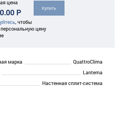
ая цена
Купить
0.00 Р
уйтесь
,
чтобы
 персональную цену
ие
вая марка
QuattroClima
Lanterna
Настенная сплит-система