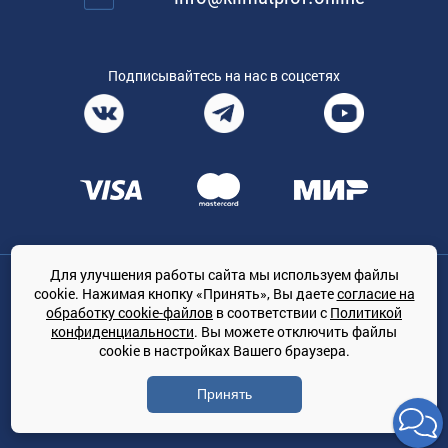
Подписывайтесь на нас в соцсетях
Для улучшения работы сайта мы используем файлы
Общество с ограниченной ответственностью «ТРЕЙДКОН», ОГРН:
cookie. Нажимая кнопку «Принять», Вы даете
согласие на
1167847364079, 197022, г. Санкт-Петербург, проспект Медиков, 7
обработку cookie-файлов
в соответствии с
Политикой
КЛИМАТПРОФ.ONLINE - оптовая продажа кондиционеров и
конфиденциальности
. Вы можете отключить файлы
климатической техники на территории РФ
cookie в настройках Вашего браузера.
© Сайт принадлежит ООО «ТРЕЙДКОН»
Принять
Политика конфиденциальности