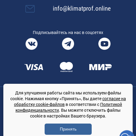
info@klimatprof.online
Подписывайтесь на нас в соцсетях
Для улучшения работы сайта мы используем файлы
Общество с ограниченной ответственностью «ТРЕЙДКОН», ОГРН:
cookie. Нажимая кнопку «Принять», Вы даете
согласие на
1167847364079, 197022, г. Санкт-Петербург, проспект Медиков, 7
обработку cookie-файлов
в соответствии с
Политикой
КЛИМАТПРОФ.ONLINE - оптовая продажа кондиционеров и
конфиденциальности
. Вы можете отключить файлы
климатической техники на территории РФ
cookie в настройках Вашего браузера.
© Сайт принадлежит ООО «ТРЕЙДКОН»
Принять
Политика конфиденциальности