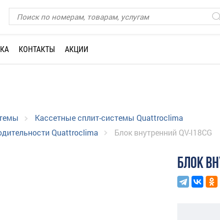
КА
КОНТАКТЫ
АКЦИИ
стемы
Кассетные сплит-системы Quattroclima
дительности Quattroclima
Блок внутренний QV-I18CG
БЛОК ВН