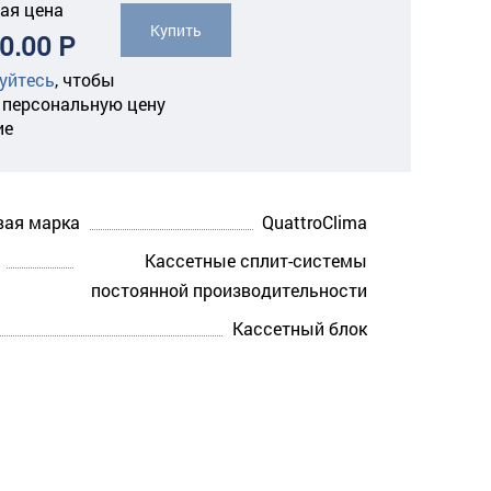
ая цена
Купить
0.00 Р
уйтесь
,
чтобы
 персональную цену
ие
вая марка
QuattroClima
Кассетные сплит-системы
постоянной производительности
Кассетный блок