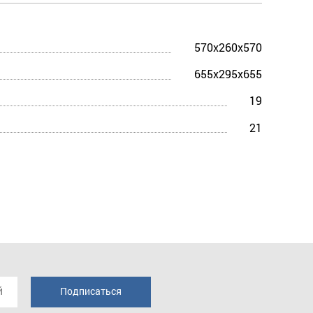
570x260x570
655x295x655
19
21