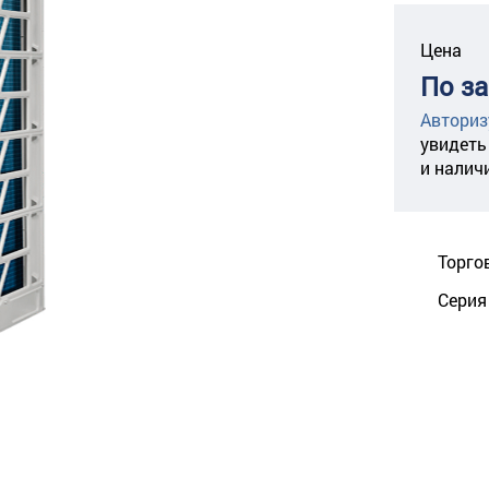
Цена
По з
Авториз
увидеть
и налич
Торго
Серия