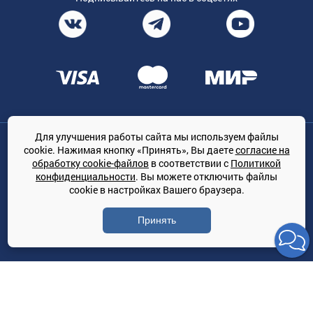
Для улучшения работы сайта мы используем файлы
Общество с ограниченной ответственностью «ТРЕЙДКОН», ОГРН:
cookie. Нажимая кнопку «Принять», Вы даете
согласие на
1167847364079, 197022, г. Санкт-Петербург, проспект Медиков, 7
обработку cookie-файлов
в соответствии с
Политикой
КЛИМАТПРОФ.ONLINE - оптовая продажа кондиционеров и
конфиденциальности
. Вы можете отключить файлы
климатической техники на территории РФ
cookie в настройках Вашего браузера.
© Сайт принадлежит ООО «ТРЕЙДКОН»
Принять
Политика конфиденциальности