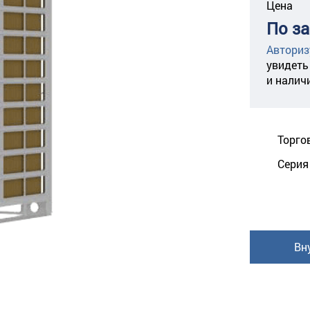
Цена
По з
Авториз
увидеть
и налич
Торго
Серия
Вн