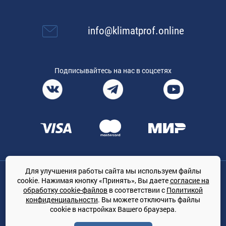
info@klimatprof.online
Подписывайтесь на нас в соцсетях
Для улучшения работы сайта мы используем файлы
Общество с ограниченной ответственностью «ТРЕЙДКОН», ОГРН:
cookie. Нажимая кнопку «Принять», Вы даете
согласие на
1167847364079, 197022, г. Санкт-Петербург, проспект Медиков, 7
обработку cookie-файлов
в соответствии с
Политикой
КЛИМАТПРОФ.ONLINE - оптовая продажа кондиционеров и
конфиденциальности
. Вы можете отключить файлы
климатической техники на территории РФ
cookie в настройках Вашего браузера.
© Сайт принадлежит ООО «ТРЕЙДКОН»