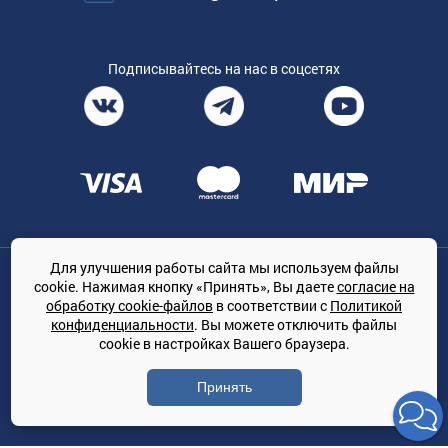
Подписывайтесь на нас в соцсетях
Для улучшения работы сайта мы используем файлы
Общество с ограниченной ответственностью «ТРЕЙДКОН», ОГРН:
cookie. Нажимая кнопку «Принять», Вы даете
согласие на
1167847364079, 197022, г. Санкт-Петербург, проспект Медиков, 7
обработку cookie-файлов
в соответствии с
Политикой
КЛИМАТПРОФ.ONLINE - оптовая продажа кондиционеров и
конфиденциальности
. Вы можете отключить файлы
климатической техники на территории РФ
cookie в настройках Вашего браузера.
© Сайт принадлежит ООО «ТРЕЙДКОН»
Принять
Политика конфиденциальности