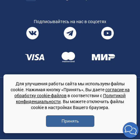
Подписывайтесь на нас в соцсетях
Для улучшения работы сайта мы используем файлы
Общество с ограниченной ответственностью «ТРЕЙДКОН», ОГРН:
cookie. Нажимая кнопку «Принять», Вы даете
согласие на
1167847364079, 197022, г. Санкт-Петербург, проспект Медиков, 7
обработку cookie-файлов
в соответствии с
Политикой
КЛИМАТПРОФ.ONLINE - оптовая продажа кондиционеров и
конфиденциальности
. Вы можете отключить файлы
климатической техники на территории РФ
cookie в настройках Вашего браузера.
© Сайт принадлежит ООО «ТРЕЙДКОН»
Принять
Политика конфиденциальности