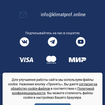
info@klimatprof.online
Подписывайтесь на нас в соцсетях
Для улучшения работы сайта мы используем файлы
Общество с ограниченной ответственностью «ТРЕЙДКОН», ОГРН:
cookie. Нажимая кнопку «Принять», Вы даете
согласие на
1167847364079, 197022, г. Санкт-Петербург, проспект Медиков, 7
обработку cookie-файлов
в соответствии с
Политикой
КЛИМАТПРОФ.ONLINE - оптовая продажа кондиционеров и
конфиденциальности
. Вы можете отключить файлы
климатической техники на территории РФ
cookie в настройках Вашего браузера.
© Сайт принадлежит ООО «ТРЕЙДКОН»