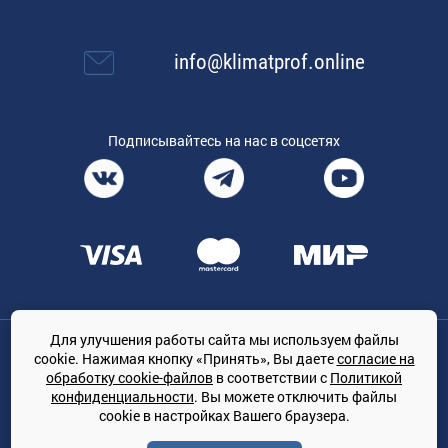
info@klimatprof.online
Подписывайтесь на нас в соцсетях
Для улучшения работы сайта мы используем файлы
Общество с ограниченной ответственностью «ТРЕЙДКОН», ОГРН:
cookie. Нажимая кнопку «Принять», Вы даете
согласие на
1167847364079, 197022, г. Санкт-Петербург, проспект Медиков, 7
обработку cookie-файлов
в соответствии с
Политикой
КЛИМАТПРОФ.ONLINE - оптовая продажа кондиционеров и
конфиденциальности
. Вы можете отключить файлы
климатической техники на территории РФ
cookie в настройках Вашего браузера.
© Сайт принадлежит ООО «ТРЕЙДКОН»