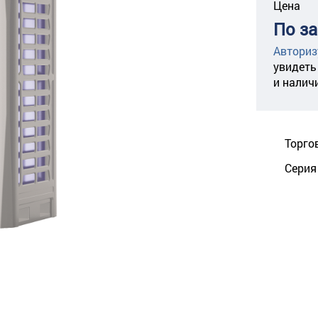
Цена
По з
Авториз
увидеть
и налич
Торго
Серия