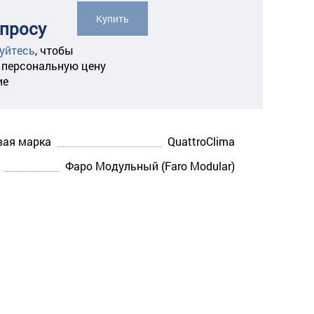
Купить
апросу
уйтесь
,
чтобы
 персональную цену
ие
вая марка
QuattroClima
Фаро Модульный (Faro Modular)