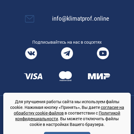
info@klimatprof.online
Подписывайтесь на нас в соцсетях
Для улучшения работы сайта мы используем файлы
Общество с ограниченной ответственностью «ТРЕЙДКОН», ОГРН:
cookie. Нажимая кнопку «Принять», Вы даете
согласие на
1167847364079, 197022, г. Санкт-Петербург, проспект Медиков, 7
обработку cookie-файлов
в соответствии с
Политикой
КЛИМАТПРОФ.ONLINE - оптовая продажа кондиционеров и
конфиденциальности
. Вы можете отключить файлы
климатической техники на территории РФ
cookie в настройках Вашего браузера.
© Сайт принадлежит ООО «ТРЕЙДКОН»