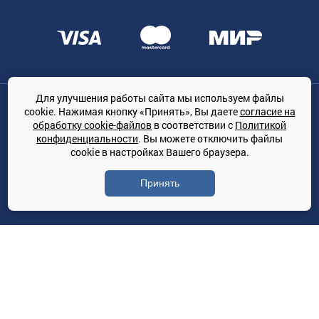
Для улучшения работы сайта мы используем файлы
Общество с ограниченной ответственностью «ТРЕЙДКОН», ОГРН:
cookie. Нажимая кнопку «Принять», Вы даете
согласие на
1167847364079, 197022, г. Санкт-Петербург, проспект Медиков, 7
обработку cookie-файлов
в соответствии с
Политикой
КЛИМАТПРОФ.ONLINE - оптовая продажа кондиционеров и
конфиденциальности
. Вы можете отключить файлы
климатической техники на территории РФ
cookie в настройках Вашего браузера.
© Сайт принадлежит ООО «ТРЕЙДКОН»
Принять
Политика конфиденциальности