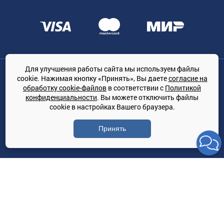
Для улучшения работы сайта мы используем файлы
Общество с ограниченной ответственностью «ТРЕЙДКОН», ОГРН:
cookie. Нажимая кнопку «Принять», Вы даете
согласие на
1167847364079, 197022, г. Санкт-Петербург, проспект Медиков, 7
обработку cookie-файлов
в соответствии с
Политикой
КЛИМАТПРОФ.ONLINE - оптовая продажа кондиционеров и
конфиденциальности
. Вы можете отключить файлы
климатической техники на территории РФ
cookie в настройках Вашего браузера.
© Сайт принадлежит ООО «ТРЕЙДКОН»
Принять
Политика конфиденциальности