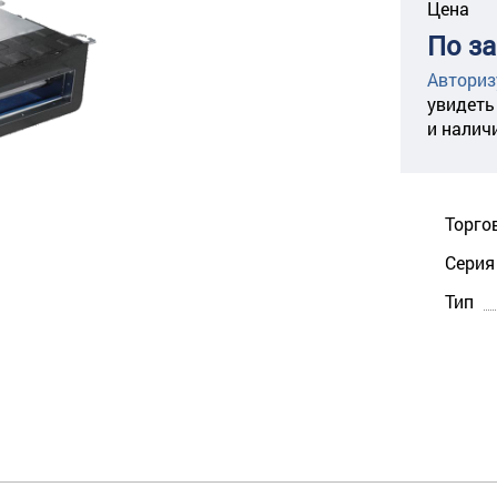
Цена
По з
Авториз
увидеть
и налич
Торго
Серия
Тип