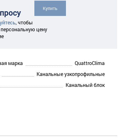
Купить
апросу
уйтесь
,
чтобы
 персональную цену
ие
вая марка
QuattroClima
Канальные узкопрофильные
Канальный блок