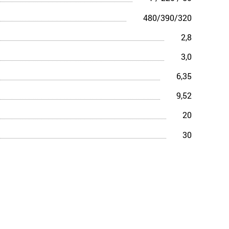
480/390/320
2,8
3,0
6,35
9,52
20
30