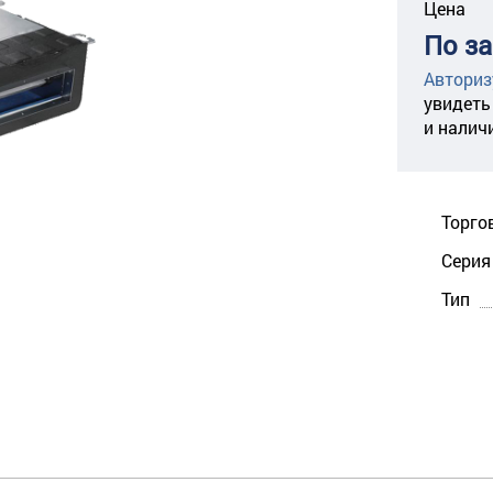
Цена
По з
Авториз
увидеть
и налич
Торго
Серия
Тип