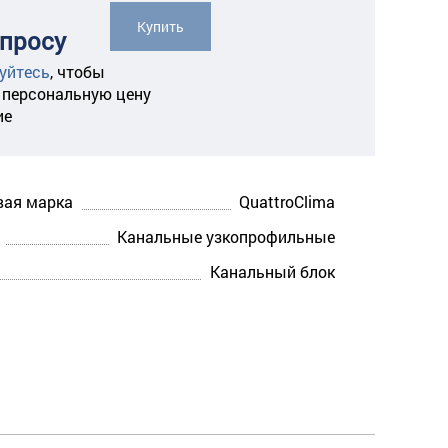
Купить
апросу
уйтесь
,
чтобы
 персональную цену
ие
вая марка
QuattroClima
Канальные узкопрофильные
Канальный блок