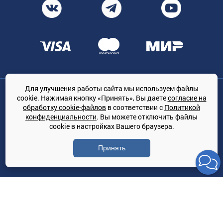
Для улучшения работы сайта мы используем файлы
Общество с ограниченной ответственностью «ТРЕЙДКОН», ОГРН:
cookie. Нажимая кнопку «Принять», Вы даете
согласие на
1167847364079, 197022, г. Санкт-Петербург, проспект Медиков, 7
обработку cookie-файлов
в соответствии с
Политикой
КЛИМАТПРОФ.ONLINE - оптовая продажа кондиционеров и
конфиденциальности
. Вы можете отключить файлы
климатической техники на территории РФ
cookie в настройках Вашего браузера.
© Сайт принадлежит ООО «ТРЕЙДКОН»
Принять
Политика конфиденциальности