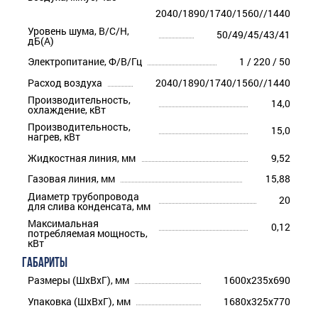
2040/1890/1740/1560//1440
Уровень шума, В/С/Н,
50/49/45/43/41
дБ(А)
Электропитание, Ф/В/Гц
1 / 220 / 50
Расход воздуха
2040/1890/1740/1560//1440
Производительность,
14,0
охлаждение, кВт
Производительность,
15,0
нагрев, кВт
Жидкостная линия, мм
9,52
Газовая линия, мм
15,88
Диаметр трубопровода
20
для слива конденсата, мм
Максимальная
0,12
потребляемая мощность,
кВт
ГАБАРИТЫ
Размеры (ШхВхГ), мм
1600x235x690
Упаковка (ШхВхГ), мм
1680x325x770