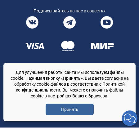
Подписывайтесь на нас в соцсетях
Для улучшения работы сайта мы используем файлы
Общество с ограниченной ответственностью «ТРЕЙДКОН», ОГРН:
cookie. Нажимая кнопку «Принять», Вы даете
согласие на
1167847364079, 197022, г. Санкт-Петербург, проспект Медиков, 7
обработку cookie-файлов
в соответствии с
Политикой
КЛИМАТПРОФ.ONLINE - оптовая продажа кондиционеров и
конфиденциальности
. Вы можете отключить файлы
климатической техники на территории РФ
cookie в настройках Вашего браузера.
© Сайт принадлежит ООО «ТРЕЙДКОН»
Принять
Политика конфиденциальности