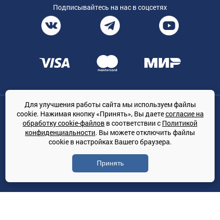
Подписывайтесь на нас в соцсетях
Для улучшения работы сайта мы используем файлы
Общество с ограниченной ответственностью «ТРЕЙДКОН», ОГРН:
cookie. Нажимая кнопку «Принять», Вы даете
согласие на
1167847364079, 197022, г. Санкт-Петербург, проспект Медиков, 7
обработку cookie-файлов
в соответствии с
Политикой
КЛИМАТПРОФ.ONLINE - оптовая продажа кондиционеров и
конфиденциальности
. Вы можете отключить файлы
климатической техники на территории РФ
cookie в настройках Вашего браузера.
© Сайт принадлежит ООО «ТРЕЙДКОН»
Принять
Политика конфиденциальности