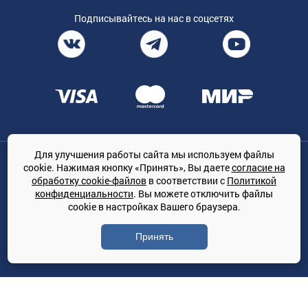
Подписывайтесь на нас в соцсетях
Для улучшения работы сайта мы используем файлы
Общество с ограниченной ответственностью «ТРЕЙДКОН», ОГРН:
cookie. Нажимая кнопку «Принять», Вы даете
согласие на
1167847364079, 197022, г. Санкт-Петербург, проспект Медиков, 7
обработку cookie-файлов
в соответствии с
Политикой
КЛИМАТПРОФ.ONLINE - оптовая продажа кондиционеров и
конфиденциальности
. Вы можете отключить файлы
климатической техники на территории РФ
cookie в настройках Вашего браузера.
© Сайт принадлежит ООО «ТРЕЙДКОН»
Принять
Политика конфиденциальности