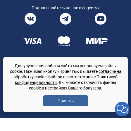
Подписывайтесь на нас в соцсетях
Для улучшения работы сайта мы используем файлы
Общество с ограниченной ответственностью «ТРЕЙДКОН», ОГРН:
cookie. Нажимая кнопку «Принять», Вы даете
согласие на
1167847364079, 197022, г. Санкт-Петербург, проспект Медиков, 7
обработку cookie-файлов
в соответствии с
Политикой
КЛИМАТПРОФ.ONLINE - оптовая продажа кондиционеров и
конфиденциальности
. Вы можете отключить файлы
климатической техники на территории РФ
cookie в настройках Вашего браузера.
© Сайт принадлежит ООО «ТРЕЙДКОН»
Принять
Политика конфиденциальности