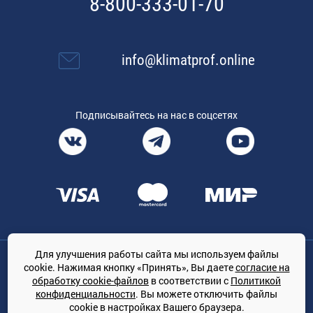
8-800-333-01-70
info@klimatprof.online
Подписывайтесь на нас в соцсетях
Для улучшения работы сайта мы используем файлы
Общество с ограниченной ответственностью «ТРЕЙДКОН», ОГРН:
cookie. Нажимая кнопку «Принять», Вы даете
согласие на
1167847364079, 197022, г. Санкт-Петербург, проспект Медиков, 7
обработку cookie-файлов
в соответствии с
Политикой
КЛИМАТПРОФ.ONLINE - оптовая продажа кондиционеров и
конфиденциальности
. Вы можете отключить файлы
климатической техники на территории РФ
cookie в настройках Вашего браузера.