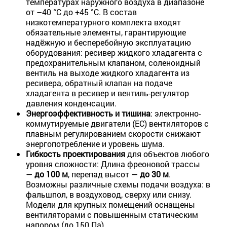
температурах наружного воздуха в диапазоне
от –40 °C до +45 °C. В состав
низкотемпературного комплекта входят
обязательные элементы, гарантирующие
надёжную и бесперебойную эксплуатацию
оборудования: ресивер жидкого хладагента с
предохранительным клапаном, соленоидный
вентиль на выходе жидкого хладагента из
ресивера, обратный клапан на подаче
хладагента в ресивер и вентиль-регулятор
давления конденсации.
Энергоэффективность и тишина
: электронно-
коммутируемые двигатели (ЕC) вентиляторов с
плавным регулированием скорости снижают
энергопотребление и уровень шума.
Гибкость проектирования
для объектов любого
уровня сложности: Длина фреоновой трассы
—
до 100 м
, перепад высот —
до 30 м
.
Возможны различные схемы подачи воздуха: в
фальшпол, в воздуховод, сверху или снизу.
Модели для крупных помещений оснащены
вентиляторами с повышенным статическим
напором (до 150 Па).