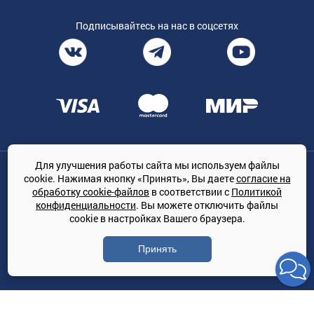
Подписывайтесь на нас в соцсетях
Для улучшения работы сайта мы используем файлы
Общество с ограниченной ответственностью «ТРЕЙДКОН», ОГРН:
cookie. Нажимая кнопку «Принять», Вы даете
согласие на
1167847364079, 197022, г. Санкт-Петербург, проспект Медиков, 7
обработку cookie-файлов
в соответствии с
Политикой
КЛИМАТПРОФ.ONLINE - оптовая продажа кондиционеров и
конфиденциальности
. Вы можете отключить файлы
климатической техники на территории РФ
cookie в настройках Вашего браузера.
© Сайт принадлежит ООО «ТРЕЙДКОН»
Принять
Политика конфиденциальности