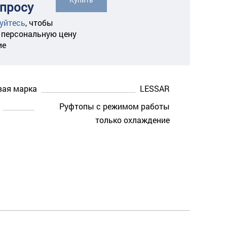
апросу
уйтесь
,
чтобы
 персональную цену
ие
вая марка
LESSAR
Руфтопы с режимом работы
только охлаждение