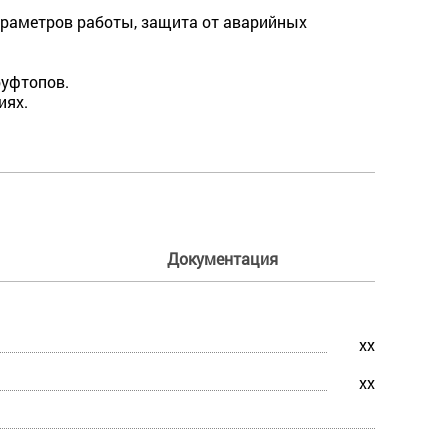
параметров работы, защита от аварийных
руфтопов.
иях.
Документация
xx
xx