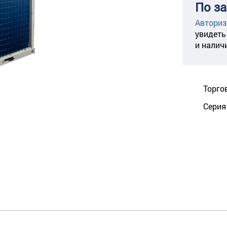
По з
Авториз
увидеть
и налич
Торго
Серия