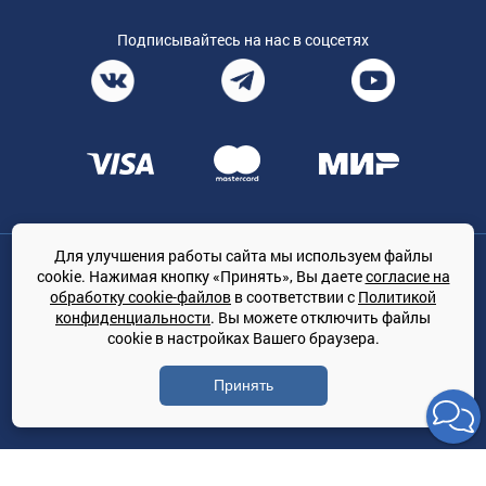
Подписывайтесь на нас в соцсетях
Для улучшения работы сайта мы используем файлы
Общество с ограниченной ответственностью «ТРЕЙДКОН», ОГРН:
cookie. Нажимая кнопку «Принять», Вы даете
согласие на
1167847364079, 197022, г. Санкт-Петербург, проспект Медиков, 7
обработку cookie-файлов
в соответствии с
Политикой
КЛИМАТПРОФ.ONLINE - оптовая продажа кондиционеров и
конфиденциальности
. Вы можете отключить файлы
климатической техники на территории РФ
cookie в настройках Вашего браузера.
© Сайт принадлежит ООО «ТРЕЙДКОН»
Принять
Политика конфиденциальности