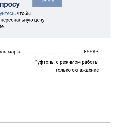
апросу
уйтесь
,
чтобы
 персональную цену
ие
вая марка
LESSAR
Руфтопы с режимом работы
только охлаждение