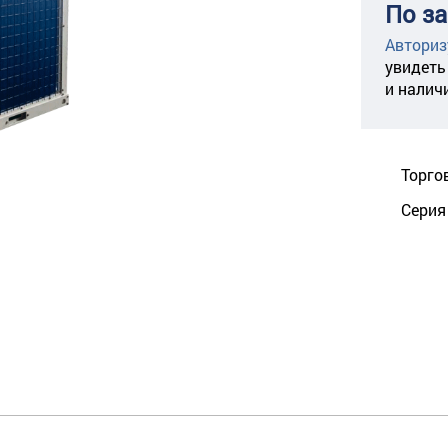
По з
Авториз
увидеть
и налич
Торго
Серия