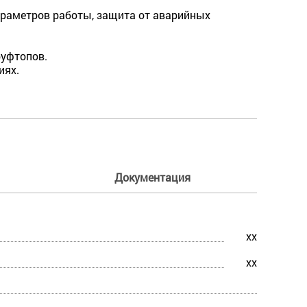
параметров работы, защита от аварийных
руфтопов.
иях.
Документация
xx
xx