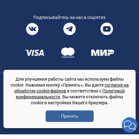
Подписывайтесь на нас в соцсетях
Для улучшения работы сайта мы используем файлы
Общество с ограниченной ответственностью «ТРЕЙДКОН», ОГРН:
cookie. Нажимая кнопку «Принять», Вы даете
согласие на
1167847364079, 197022, г. Санкт-Петербург, проспект Медиков, 7
обработку cookie-файлов
в соответствии с
Политикой
КЛИМАТПРОФ.ONLINE - оптовая продажа кондиционеров и
конфиденциальности
. Вы можете отключить файлы
климатической техники на территории РФ
cookie в настройках Вашего браузера.
© Сайт принадлежит ООО «ТРЕЙДКОН»
Принять
Политика конфиденциальности