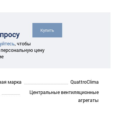
Купить
апросу
уйтесь
,
чтобы
 персональную цену
ие
вая марка
QuattroClima
Центральные вентиляционные
агрегаты