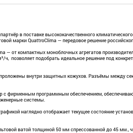
ртнёр в поставке высококачественного климатического
овой марки QuattroClima — передовое решение российског
ma — от компактных моноблочных агрегатов производител
³/ч, позволяет подобрать идеальное решение под конкрет
 проложены внутри защитных кожухов. Разъёмы между се
ер с фирменным программным обеспечением, обеспечива
нженерные системы.
графикой наглядно отображает текущее состояние установ
ьтовой ватой толщиной 50 мм спрессованной до 45 мм., ч