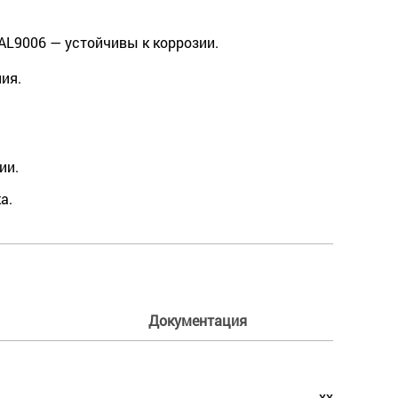
L9006 — устойчивы к коррозии.
ия.
ии.
а.
Документация
xx