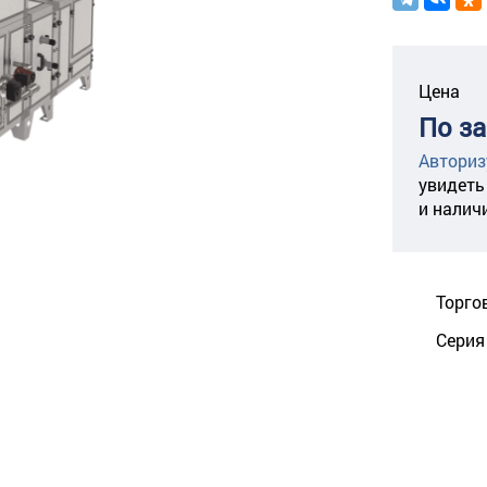
Цена
По з
Авториз
увидеть
и налич
Торго
Серия