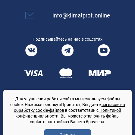
info@klimatprof.online
Подписывайтесь на нас в соцсетях
Для улучшения работы сайта мы используем файлы
Общество с ограниченной ответственностью «ТРЕЙДКОН», ОГРН:
cookie. Нажимая кнопку «Принять», Вы даете
согласие на
1167847364079, 197022, г. Санкт-Петербург, проспект Медиков, 7
обработку cookie-файлов
в соответствии с
Политикой
КЛИМАТПРОФ.ONLINE - оптовая продажа кондиционеров и
конфиденциальности
. Вы можете отключить файлы
климатической техники на территории РФ
cookie в настройках Вашего браузера.
© Сайт принадлежит ООО «ТРЕЙДКОН»
Принять