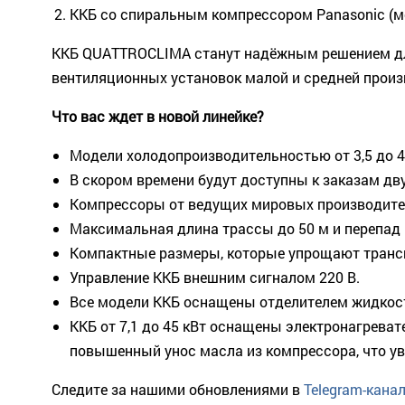
ККБ со спиральным компрессором Panasonic (мо
ККБ QUATTROCLIMA станут надёжным решением для
вентиляционных установок малой и средней произ
Что вас ждет в новой линейке?
Модели холодопроизводительностью от 3,5 до 4
В скором времени будут доступны к заказам дв
Компрессоры от ведущих мировых производител
Максимальная длина трассы до 50 м и перепад 
Компактные размеры, которые упрощают транс
Управление ККБ внешним сигналом 220 В.
Все модели ККБ оснащены отделителем жидкост
ККБ от 7,1 до 45 кВт оснащены электронагрева
повышенный унос масла из компрессора, что ув
Следите за нашими обновлениями в
Telegram-кана